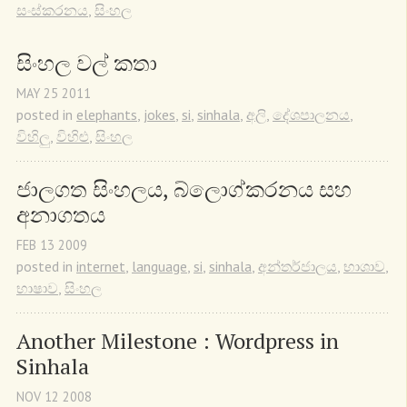
සංස්කරනය
,
සිංහල
සිංහල වල් කතා
MAY
25
2011
posted in
elephants
,
jokes
,
si
,
sinhala
,
අලි
,
දේශපාලනය
,
විහිලු
,
විහිළු
,
සිංහල
ජාලගත සිංහලය, බ්ලොග්කරනය සහ 
අනාගතය
FEB
13
2009
posted in
internet
,
language
,
si
,
sinhala
,
අන්තර්ජාලය
,
භාශාව
,
භාෂාව
,
සිංහල
Another Milestone : Wordpress in 
Sinhala
NOV
12
2008