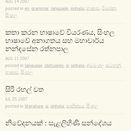
AUG
14
2007
posted in
en
,
grammar
,
language
,
sinhala
,
භාෂාව
,
වියරන
,
සිංහල
කතා කරන භාෂාවේ වියරණය, සිංහල 
භාෂාවේ අනාගතය සහ මහාචාර්ය 
නන්දසේන රත්නපාල
AUG
11
2007
posted in
language
,
obituaries
,
si
,
sinhala
,
අවමංගල සටහන්
,
භාෂාව
,
සිංහල
සිරි රහල් වත
JUL
05
2007
posted in
literature
,
si
,
sinhala
,
සාහිත්‍යය
,
සිංහල
නිවේදනයක් : සැළලිහිණි සන්දේශය