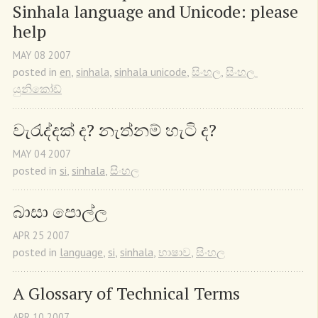
Sinhala language and Unicode: please 
help
MAY
08
2007
posted in
en
,
sinhala
,
sinhala unicode
,
සිංහල
,
සිංහල 
යුනිකෝඩ්
වැරැද්දක් ද? නැත්නම් හැටි ද?
MAY
04
2007
posted in
si
,
sinhala
,
සිංහල
බාසා පොල්ල
APR
25
2007
posted in
language
,
si
,
sinhala
,
භාෂාව
,
සිංහල
A Glossary of Technical Terms
APR
10
2007