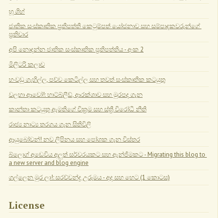
හූ ශිහ්
ජාතික සංස්කෘතික ප්‍රතිපත්ති කෙටුම්පත් යෝජනාව සහ සම්පාදකවරුන්ගේ 
ප්‍රතිචාර
අපි නොදන්න ජාතික සංස්කෘතික ප්‍රතිපත්තිය - අංක 2
මිලිටරි කලාව
හංවඩු ගැහිල්ල, පච්ච කෙටිල්ල සහ තවත් සංස්කෘතික කටයුතු
වලහා ආවෝ!: හාට්බ්ලීඩ්, ආරක්ශාව සහ මුරපද ගැන
කාන්තා කටයුතු ඇමතිගේ වික්‍රම සහ ස්ත්‍රී විරෝධී නීති
රාජ්‍ය නාට්‍ය තරගය ගැන සිතිවිලි
ආයුබෝවන්! නව ලිපිනය සහ පෝශක ගැන විස්තර
බ්ලොග් අඩෙවිය අලුත් සර්වරයකට සහ ඇන්ජිමකට - Migrating this blog to 
a new server and blog engine
ගල්ලෙන මුර ලා!: සරච්චන්ද්‍ර උරුමය - අද සහ හෙට (1 කොටස)
License