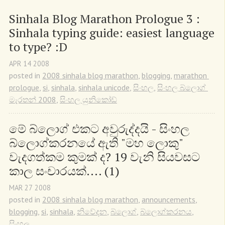
Sinhala Blog Marathon Prologue 3 : 
Sinhala typing guide: easiest language 
to type? :D
APR
14
2008
posted in
2008 sinhala blog marathon
,
blogging
,
marathon 
prologue
,
si
,
sinhala
,
sinhala unicode
,
සිංහල
,
සිංහල බ්ලොග් 
මැරතන් 2008
,
සිංහල යුනිකෝඩ්
මේ බ්ලොග් එකට අවුරුද්දයි - සිංහල 
බ්ලොග්කරනයේ ඇති "මහ ලොකු" 
වැදගත්කම කුමක් ද? 19 වැනි සියවසට 
කාල සංචාරයක්.... (1)
MAR
27
2008
posted in
2008 sinhala blog marathon
,
announcements
,
blogging
,
si
,
sinhala
,
නිවේදන
,
බ්ලොග්
,
බ්ලොග්කරනය
,
සිංහල