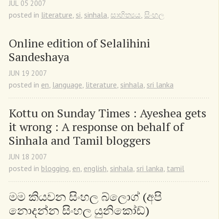
JUL
05
2007
posted in
literature
,
si
,
sinhala
,
සාහිත්‍යය
,
සිංහල
Online edition of Selalihini 
Sandeshaya
JUN
19
2007
posted in
en
,
language
,
literature
,
sinhala
,
sri lanka
Kottu on Sunday Times : Ayeshea gets 
it wrong : A response on behalf of 
Sinhala and Tamil bloggers
JUN
18
2007
posted in
blogging
,
en
,
english
,
sinhala
,
sri lanka
,
tamil
මම කියවන සිංහල බ්ලොග් (අපි 
නොදන්න සිංහල යුනිකෝඩ්)