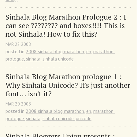
Sinhala Blog Marathon Prologue 2 : I 
can see ???????? and boxes!!!! This is 
not Sinhala! How to fix this?
MAR
22
2008
posted in
2008 sinhala blog marathon
,
en
,
marathon 
prologue
,
sinhala
,
sinhala unicode
Sinhala Blog Marathon prologue 1 : 
Why Sinhala Unicode? It's just another 
font... isn't it?
MAR
20
2008
posted in
2008 sinhala blog marathon
,
en
,
marathon 
prologue
,
sinhala
,
sinhala unicode
,
unicode
Sinhala Bloggers Union presents : 