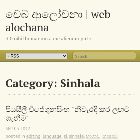
වෙබ් ආලෝචනා | web
alochana
3.0 nihil humanum a me alienum puto
Category: Sinhala
පියසීලී විජේගුනසිංහ "නිවැරදි කර ලඟට 
ගැනීම"
SEP
03
2012
posted in
editing
,
language
,
si
,
sinhala
,
භාශාව
,
භාෂාව
,