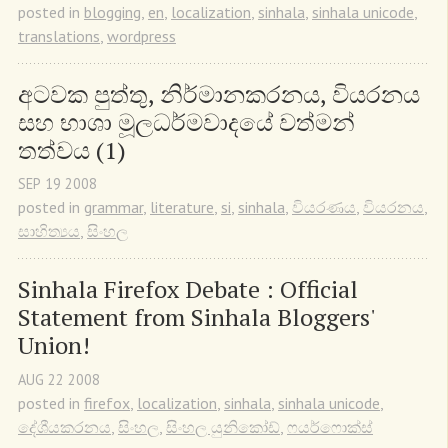
posted in
blogging
,
en
,
localization
,
sinhala
,
sinhala unicode
,
translations
,
wordpress
අටවක පුත්තු, නිර්මානකරනය, වියරනය 
සහ භාශා මූලධර්මවාදයේ වත්මන් 
තත්වය (1)
SEP
19
2008
posted in
grammar
,
literature
,
si
,
sinhala
,
වියරණය
,
වියරනය
,
සාහිත්‍යය
,
සිංහල
Sinhala Firefox Debate : Official 
Statement from Sinhala Bloggers' 
Union!
AUG
22
2008
posted in
firefox
,
localization
,
sinhala
,
sinhala unicode
,
දේශීයකරනය
,
සිංහල
,
සිංහල යුනිකෝඩ්
,
ෆයර්ෆොක්ස්