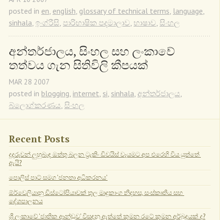
posted in
en
,
english
,
glossary of technical terms
,
language
,
sinhala
,
ඉංග්රීසි
,
පාරිභාෂික පදමාලාව
,
භාෂාව
,
සිංහල
අන්තර්ජාලය, සිංහල සහ ලංකාවේ 
තත්වය ගැන සිතිවිලි කීපයක්
MAR
28
2007
posted in
blogging
,
internet
,
si
,
sinhala
,
අන්තර්ජාලය
,
බ්ලොග්කරණය
,
සිංහල
Recent Posts
දූදරුවන් ලුහුබැඳ ඔත්තු බලන ට්‍රැකිං ඩිවයිස් වෑයමට අප එරෙහි විය යුත්තේ 
ඇයි?
පොලිස් පාට් සමග 'ජනතා අධිකරනය'
ඕර්වෙලියානු ඩිස්ටෝපියාවක් තුල මෘදුකාංග නිදහස, සංස්කෘතිය සහ 
දේශපාලනය
ශ්‍රී ලංකාවේ 'ජාතික ආන්ඩුව' විසඳනු ඇත්තේ කුමන රටේ කුමන අර්බුදයක් ද?