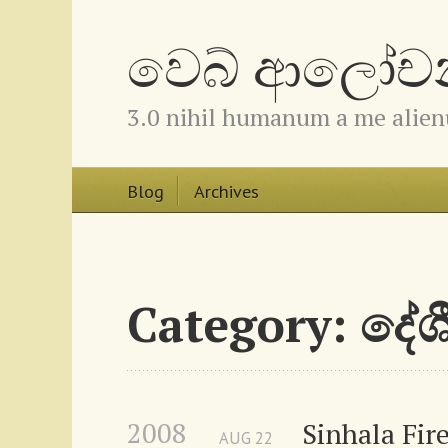
වෙබ් ආලෝචනා
3.0 nihil humanum a me alie
Blog
Archives
Category: ද
2008
Sinhala Fir
AUG
22