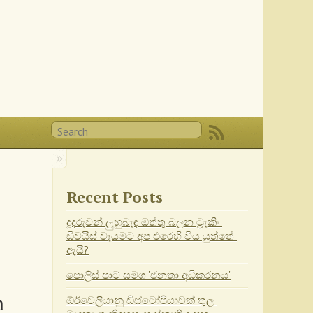
Recent Posts
දූදරුවන් ලුහුබැඳ ඔත්තු බලන ට්‍රැකිං 
ඩිවයිස් වෑයමට අප එරෙහි විය යුත්තේ 
ඇයි?
පොලිස් පාට් සමග 'ජනතා අධිකරනය'
 
ඕර්වෙලියානු ඩිස්ටෝපියාවක් තුල 