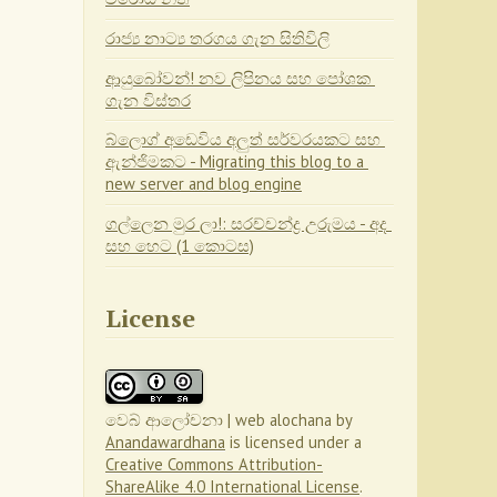
රාජ්‍ය නාට්‍ය තරගය ගැන සිතිවිලි
ආයුබෝවන්! නව ලිපිනය සහ පෝශක 
ගැන විස්තර
බ්ලොග් අඩෙවිය අලුත් සර්වරයකට සහ 
ඇන්ජිමකට - Migrating this blog to a 
new server and blog engine
ගල්ලෙන මුර ලා!: සරච්චන්ද්‍ර උරුමය - අද 
සහ හෙට (1 කොටස)
License
වෙබ් ආලෝචනා | web alochana
by
Anandawardhana
is licensed under a
Creative Commons Attribution-
ShareAlike 4.0 International License
.