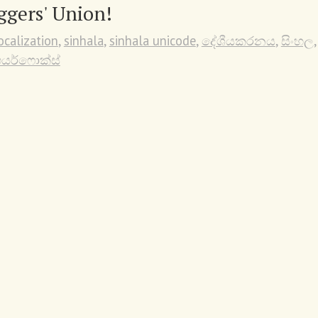
ggers' Union!
ocalization
,
sinhala
,
sinhala unicode
,
දේශීයකරනය
,
සිංහල
,
යර්ෆොක්ස්