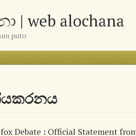
 | web alochana
num puto
ේශීයකරනය
efox Debate : Official Statement from