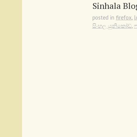
Sinhala Blo
posted in
firefox
,
l
සිංහල යුනිකෝඩ්
,
ෆ