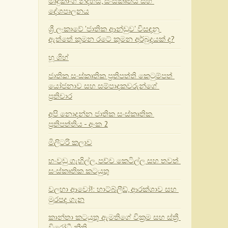
මෘදුකාංග නිදහස, සංස්කෘතිය සහ 
දේශපාලනය
ශ්‍රී ලංකාවේ 'ජාතික ආන්ඩුව' විසඳනු 
ඇත්තේ කුමන රටේ කුමන අර්බුදයක් ද?
හූ ශිහ්
ජාතික සංස්කෘතික ප්‍රතිපත්ති කෙටුම්පත් 
යෝජනාව සහ සම්පාදකවරුන්ගේ 
ප්‍රතිචාර
අපි නොදන්න ජාතික සංස්කෘතික 
ප්‍රතිපත්තිය - අංක 2
මිලිටරි කලාව
හංවඩු ගැහිල්ල, පච්ච කෙටිල්ල සහ තවත් 
සංස්කෘතික කටයුතු
වලහා ආවෝ!: හාට්බ්ලීඩ්, ආරක්ශාව සහ 
මුරපද ගැන
කාන්තා කටයුතු ඇමතිගේ වික්‍රම සහ ස්ත්‍රී 
විරෝධී නීති