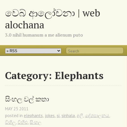
වෙබ් ආලෝචනා | web
alochana
3.0 nihil humanum a me alienum puto
Category: Elephants
සිංහල වල් කතා
MAY
25
2011
posted in
elephants
,
jokes
,
si
,
sinhala
,
අලි
,
දේශපාලනය
,
විහිලු
,
විහිළු
,
සිංහල