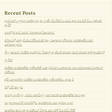
Recent Posts
දූදරුවන් ලුහුබැඳ ඔත්තු බලන ට්‍රැකිං ඩිවයිස් වෑයමට අප එරෙහි විය යුත්තේ 
ඇයි?
පොලිස් පාට් සමග 'ජනතා අධිකරනය'
ඕර්වෙලියානු ඩිස්ටෝපියාවක් තුල මෘදුකාංග නිදහස, සංස්කෘතිය සහ 
දේශපාලනය
ශ්‍රී ලංකාවේ 'ජාතික ආන්ඩුව' විසඳනු ඇත්තේ කුමන රටේ කුමන අර්බුදයක් ද?
හූ ශිහ්
ජාතික සංස්කෘතික ප්‍රතිපත්ති කෙටුම්පත් යෝජනාව සහ සම්පාදකවරුන්ගේ 
ප්‍රතිචාර
අපි නොදන්න ජාතික සංස්කෘතික ප්‍රතිපත්තිය - අංක 2
මිලිටරි කලාව
හංවඩු ගැහිල්ල, පච්ච කෙටිල්ල සහ තවත් සංස්කෘතික කටයුතු
වලහා ආවෝ!: හාට්බ්ලීඩ්, ආරක්ශාව සහ මුරපද ගැන
කාන්තා කටයුතු ඇමතිගේ වික්‍රම සහ ස්ත්‍රී විරෝධී නීති