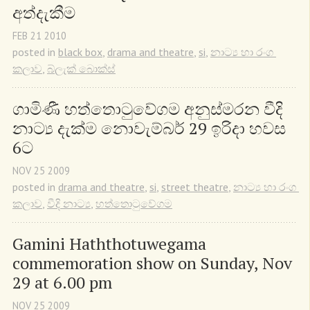
අත්දැකීම
FEB
21
2010
posted in
black box
,
drama and theatre
,
si
,
නාට්‍ය හා රංග 
කලාව
,
බ්ලැක් බොක්ස්
ගාමිණී හත්තොටුවේගම අනුස්මරන වීදි 
නාට්‍ය දැක්ම නොවැම්බර් 29 ඉරිදා හවස 
6ට
NOV
25
2009
posted in
drama and theatre
,
si
,
street theatre
,
නාට්‍ය හා රංග 
කලාව
,
වීදි නාට්‍ය
,
හත්තොටුවේගම
Gamini Haththotuwegama 
commemoration show on Sunday, Nov 
29 at 6.00 pm
NOV
25
2009