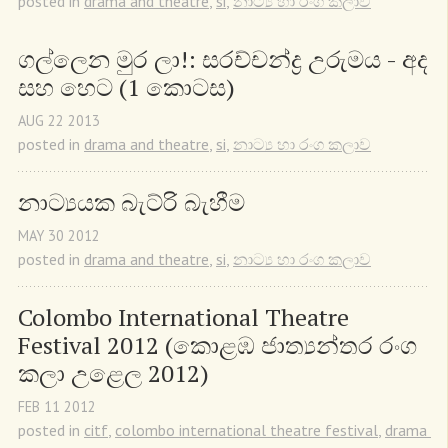
posted in
drama and theatre
,
si
,
නාට්‍ය හා රංග කලාව
ගල්ලෙන මුර ලා!: සරච්චන්ද්‍ර උරුමය - අද 
සහ හෙට (1 කොටස)
AUG
22
2013
posted in
drama and theatre
,
si
,
නාට්‍ය හා රංග කලාව
නාට්‍යයක බැට්රි බැහීම
MAY
30
2012
posted in
drama and theatre
,
si
,
නාට්‍ය හා රංග කලාව
Colombo International Theatre 
Festival 2012 (කොළඹ ජාත්‍යන්තර රංග 
කලා උළෙල 2012)
FEB
11
2012
posted in
citf
,
colombo international theatre festival
,
drama 