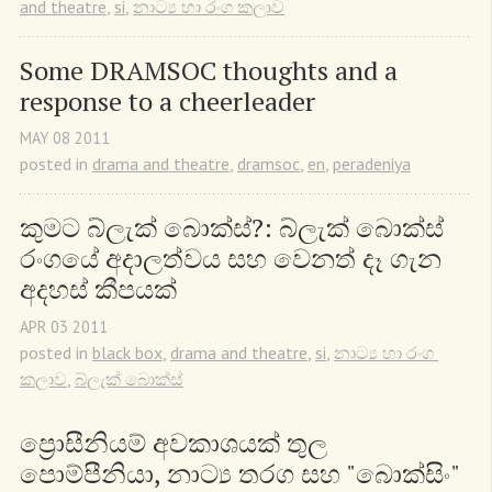
and theatre
,
si
,
නාට්‍ය හා රංග කලාව
Some DRAMSOC thoughts and a 
response to a cheerleader
MAY
08
2011
posted in
drama and theatre
,
dramsoc
,
en
,
peradeniya
කුමට බ්ලැක් බොක්ස්?: බ්ලැක් බොක්ස් 
රංගයේ අදාලත්වය සහ වෙනත් දෑ ගැන 
අදහස් කීපයක්
APR
03
2011
posted in
black box
,
drama and theatre
,
si
,
නාට්‍ය හා රංග 
කලාව
,
බ්ලැක් බොක්ස්
ප්‍රොසීනියම් අවකාශයක් තුල 
පොම්පීනියා, නාට්‍ය තරග සහ "බොක්සිං"