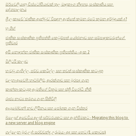
ඕර්වෙලියානු ඩිස්ටෝපියාවක් තුල මෘදුකාංග නිදහස, සංස්කෘතිය සහ 
දේශපාලනය
ශ්‍රී ලංකාවේ 'ජාතික ආන්ඩුව' විසඳනු ඇත්තේ කුමන රටේ කුමන අර්බුදයක් ද?
හූ ශිහ්
ජාතික සංස්කෘතික ප්‍රතිපත්ති කෙටුම්පත් යෝජනාව සහ සම්පාදකවරුන්ගේ 
ප්‍රතිචාර
අපි නොදන්න ජාතික සංස්කෘතික ප්‍රතිපත්තිය - අංක 2
මිලිටරි කලාව
හංවඩු ගැහිල්ල, පච්ච කෙටිල්ල සහ තවත් සංස්කෘතික කටයුතු
වලහා ආවෝ!: හාට්බ්ලීඩ්, ආරක්ශාව සහ මුරපද ගැන
කාන්තා කටයුතු ඇමතිගේ වික්‍රම සහ ස්ත්‍රී විරෝධී නීති
රාජ්‍ය නාට්‍ය තරගය ගැන සිතිවිලි
ආයුබෝවන්! නව ලිපිනය සහ පෝශක ගැන විස්තර
බ්ලොග් අඩෙවිය අලුත් සර්වරයකට සහ ඇන්ජිමකට - Migrating this blog to 
a new server and blog engine
ගල්ලෙන මුර ලා!: සරච්චන්ද්‍ර උරුමය - අද සහ හෙට (1 කොටස)