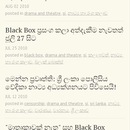
AUG
02
2010
posted in
drama and theatre
,
si
,
නාට්‍ය හා රංග කලාව
Black Box ප්‍රසංග කලා අත්දැකීම නැවතත් 
ජූලි 27 සිට
JUL
25
2010
posted in
black box
,
drama and theatre
,
si
,
කලා පුවත්
,
නාට්‍ය 
හා රංග කලාව
,
බ්ලැක් බොක්ස්
මෙන්න ප්‍රවෘත්ති: ශ්‍රී ලංකා පොලිසිය 
වේදිකා නාට්‍ය අධ්‍යක්ශනයට පිවිසෙයි!
JUL
12
2010
posted in
censorship
,
drama and theatre
,
si
,
sri lanka
,
නාට්‍ය 
හා රංග කලාව
,
වාරණය
,
වාරනය
,
ශ්‍රී ලංකාව
"මාතෘකාවක් නැත" සහ Black Box 