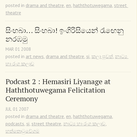
posted in
drama and theatre
,
en
,
haththotuwegama
,
street 
theatre
සිංහබා... සිංහබා! ඉංගිරිසියෙන් රැඟෙනු 
නරඹමු
MAR
01
2008
posted in
art news
,
drama and theatre
,
si
,
කලා පුවත්
,
නාට්‍ය 
හා රංග කලාව
Podcast 2 : Hemasiri Liyanage at 
Haththotuwegama Felicitation 
Ceremony
JUL
01
2007
posted in
drama and theatre
,
en
,
haththotuwegama
,
podcasts
,
si
,
street theatre
,
නාට්‍ය හා රංග කලාව
,
හත්තොටුවේගම