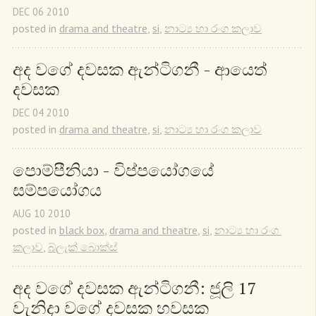
DEC
06
2010
posted in
drama and theatre
,
si
,
නාට්‍ය හා රංග කලාව
අද වගේ දවසක ඇන්ටිගනී - ආයෙත් 
දවසක
DEC
04
2010
posted in
drama and theatre
,
si
,
නාට්‍ය හා රංග කලාව
පොම්පීනියා - විප්පයෝගයේ 
සම්පයෝගය
AUG
10
2010
posted in
black box
,
drama and theatre
,
si
,
නාට්‍ය හා රංග 
කලාව
,
බ්ලැක් බොක්ස්
අද වගේ දවසක ඇන්ටිගනී: ජූලි 17 
වැනිදා වගේ දවසක හවසක