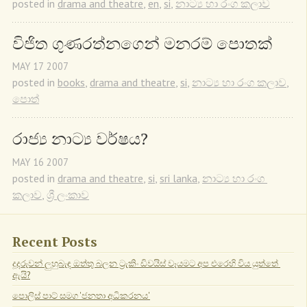
posted in
drama and theatre
,
en
,
si
,
නාට්‍ය හා රංග කලාව
විජිත ගුණරත්නගෙන් මනරම් පොතක්
MAY
17
2007
posted in
books
,
drama and theatre
,
si
,
නාට්‍ය හා රංග කලාව
,
පොත්
රාජ්‍ය නාට්‍ය වර්ෂය?
MAY
16
2007
posted in
drama and theatre
,
si
,
sri lanka
,
නාට්‍ය හා රංග 
කලාව
,
ශ්‍රී ලංකාව
Recent Posts
දූදරුවන් ලුහුබැඳ ඔත්තු බලන ට්‍රැකිං ඩිවයිස් වෑයමට අප එරෙහි විය යුත්තේ 
ඇයි?
පොලිස් පාට් සමග 'ජනතා අධිකරනය'