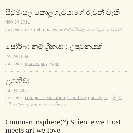
සිවුමංසල කොලුගැටයාගේ රුවන් වැකි
NOV
29
2011
posted in
internet
,
quotes
,
si
,
අන්තර්ජාලය
,
උද්ධ්‍රුත
,
උපුටන
සෝර්බා නම් ග්‍රීකයා : උපුටනයක්
JAN
24
2008
posted in
quotes
,
si
,
උද්ධ්‍රුත
උගනිව්!
JUL
09
2007
posted in
computer education
,
literature
,
quotes
,
si
,
උද්ධ්‍රුත
,
පරිගණක අධ්‍යාපනය
,
සාහිත්‍යය
Commentosphere(?) Science we trust 
meets art we love