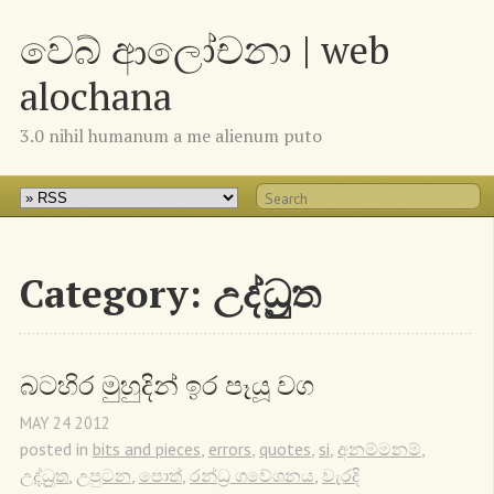
වෙබ් ආලෝචනා | web
alochana
3.0 nihil humanum a me alienum puto
Category: උද්ධ්‍රුත
බටහිර මුහුදින් ඉර පෑයූ වග
MAY
24
2012
posted in
bits and pieces
,
errors
,
quotes
,
si
,
අනම්මනම්
,
උද්ධ්‍රුත
,
උපුටන
,
පොත්
,
රන්ධ්‍ර ගවේශනය
,
වැරදි