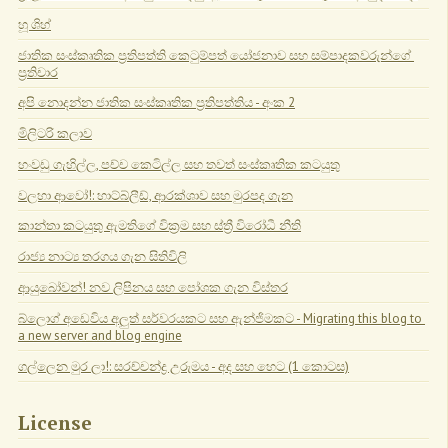
හූ ශිහ්
ජාතික සංස්කෘතික ප්‍රතිපත්ති කෙටුම්පත් යෝජනාව සහ සම්පාදකවරුන්ගේ 
ප්‍රතිචාර
අපි නොදන්න ජාතික සංස්කෘතික ප්‍රතිපත්තිය - අංක 2
මිලිටරි කලාව
හංවඩු ගැහිල්ල, පච්ච කෙටිල්ල සහ තවත් සංස්කෘතික කටයුතු
වලහා ආවෝ!: හාට්බ්ලීඩ්, ආරක්ශාව සහ මුරපද ගැන
කාන්තා කටයුතු ඇමතිගේ වික්‍රම සහ ස්ත්‍රී විරෝධී නීති
රාජ්‍ය නාට්‍ය තරගය ගැන සිතිවිලි
ආයුබෝවන්! නව ලිපිනය සහ පෝශක ගැන විස්තර
බ්ලොග් අඩෙවිය අලුත් සර්වරයකට සහ ඇන්ජිමකට - Migrating this blog to 
a new server and blog engine
ගල්ලෙන මුර ලා!: සරච්චන්ද්‍ර උරුමය - අද සහ හෙට (1 කොටස)
License