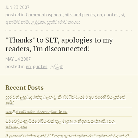
JUN
23
2007
posted in
Commentosphere
,
bits and pieces
,
en
,
quotes
,
si
,
අනම්මනම්
,
උද්ධ්‍රුත
,
ප්‍රතිචාරාවකාශය
"Thanks" to SLT, apologies to my 
readers, I'm disconnected!
MAY
14
2007
posted in
en
,
quotes
,
උද්ධ්‍රුත
Recent Posts
දූදරුවන් ලුහුබැඳ ඔත්තු බලන ට්‍රැකිං ඩිවයිස් වෑයමට අප එරෙහි විය යුත්තේ 
ඇයි?
පොලිස් පාට් සමග 'ජනතා අධිකරනය'
ඕර්වෙලියානු ඩිස්ටෝපියාවක් තුල මෘදුකාංග නිදහස, සංස්කෘතිය සහ 
දේශපාලනය
ශ්‍රී ලංකාවේ 'ජාතික ආන්ඩුව' විසඳනු ඇත්තේ කුමන රටේ කුමන අර්බුදයක් ද?