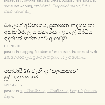
posted in
750words
,
bits and pieces
,
blogosphere
,
jokes
,
si
,
social networking
,
අනම්මනම්
,
බ්ලොග්අවකාශය
,
විහිලු
,
විහිළු
,
සමාජ ජාල
බ්ලොග් අවකාශය, ප්‍රකාශන නිදහස හා 
අන්තර්ජාල සංස්කෘතිය - ඉතාලි සිද්ධිය 
ඉදිරිපත් කරන නව ඇඟවුම්
FEB
28
2010
posted in
blogging
,
freedom of expression
,
internet
,
si
,
web 
2.0
,
අන්තර්ජාලය
,
ප්‍රකාශන නිදහස
,
බ්ලොග්අවකාශය
ජනවාරි 26 වැනි දා "වලයාකාර" 
සූර්යග්‍රහනයක්
JAN
14
2009
posted in
si
,
පාරිභාශික පද
,
පාරිභාෂික පද
,
බ්ලොග්අවකාශය
,
විද්‍යාව