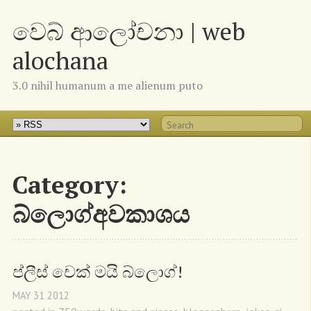
වෙබ් ආලෝචනා | web
alochana
3.0 nihil humanum a me alienum puto
Category:
බ්ලොග්අවකාශය
ප්ලීස් චෙක් මයි බ්ලොග්!
MAY
31
2012