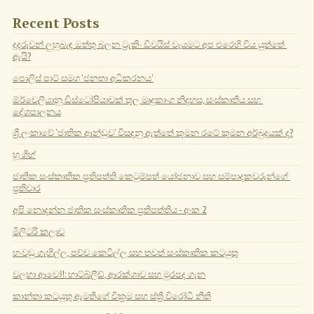
Recent Posts
දූදරුවන් ලුහුබැඳ ඔත්තු බලන ට්‍රැකිං ඩිවයිස් වෑයමට අප එරෙහි විය යුත්තේ 
ඇයි?
පොලිස් පාට් සමග 'ජනතා අධිකරනය'
ඕර්වෙලියානු ඩිස්ටෝපියාවක් තුල මෘදුකාංග නිදහස, සංස්කෘතිය සහ 
දේශපාලනය
ශ්‍රී ලංකාවේ 'ජාතික ආන්ඩුව' විසඳනු ඇත්තේ කුමන රටේ කුමන අර්බුදයක් ද?
හූ ශිහ්
ජාතික සංස්කෘතික ප්‍රතිපත්ති කෙටුම්පත් යෝජනාව සහ සම්පාදකවරුන්ගේ 
ප්‍රතිචාර
අපි නොදන්න ජාතික සංස්කෘතික ප්‍රතිපත්තිය - අංක 2
මිලිටරි කලාව
හංවඩු ගැහිල්ල, පච්ච කෙටිල්ල සහ තවත් සංස්කෘතික කටයුතු
වලහා ආවෝ!: හාට්බ්ලීඩ්, ආරක්ශාව සහ මුරපද ගැන
කාන්තා කටයුතු ඇමතිගේ වික්‍රම සහ ස්ත්‍රී විරෝධී නීති