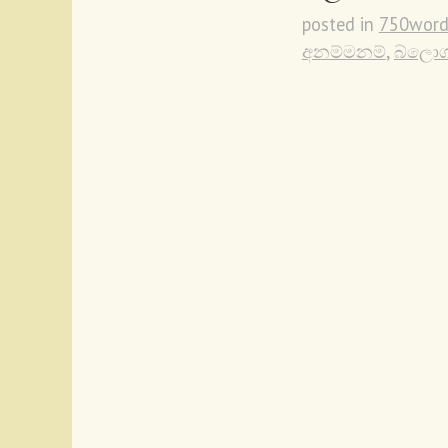
posted in
750word
අනම්මනම්
,
බ්ලො