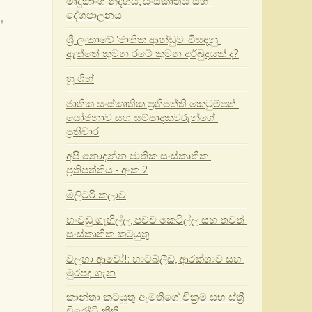
මෘදුකාංග නිදහස, සංස්කෘතිය සහ 
g
,
දේශපාලනය
ශ්‍රී ලංකාවේ 'ජාතික ආන්ඩුව' විසඳනු 
ඇත්තේ කුමන රටේ කුමන අර්බුදයක් ද?
හූ ශිහ්
ජාතික සංස්කෘතික ප්‍රතිපත්ති කෙටුම්පත් 
යෝජනාව සහ සම්පාදකවරුන්ගේ 
ප්‍රතිචාර
අපි නොදන්න ජාතික සංස්කෘතික 
ප්‍රතිපත්තිය - අංක 2
මිලිටරි කලාව
හංවඩු ගැහිල්ල, පච්ච කෙටිල්ල සහ තවත් 
සංස්කෘතික කටයුතු
වලහා ආවෝ!: හාට්බ්ලීඩ්, ආරක්ශාව සහ 
මුරපද ගැන
කාන්තා කටයුතු ඇමතිගේ වික්‍රම සහ ස්ත්‍රී 
විරෝධී නීති