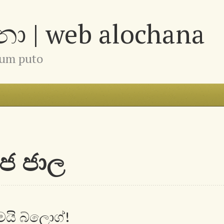
 | web alochana
num puto
ාජ ජාල
 මයි බ්ලොග්!