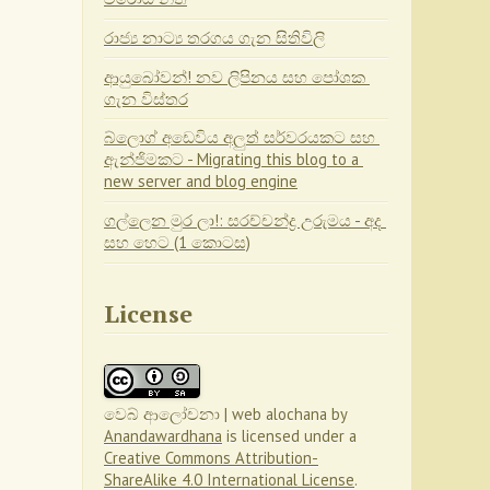
රාජ්‍ය නාට්‍ය තරගය ගැන සිතිවිලි
ආයුබෝවන්! නව ලිපිනය සහ පෝශක 
ගැන විස්තර
බ්ලොග් අඩෙවිය අලුත් සර්වරයකට සහ 
ඇන්ජිමකට - Migrating this blog to a 
new server and blog engine
ගල්ලෙන මුර ලා!: සරච්චන්ද්‍ර උරුමය - අද 
සහ හෙට (1 කොටස)
License
වෙබ් ආලෝචනා | web alochana
by
Anandawardhana
is licensed under a
Creative Commons Attribution-
ShareAlike 4.0 International License
.