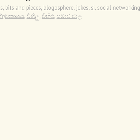
s
,
bits and pieces
,
blogosphere
,
jokes
,
si
,
social networkin
ග්අවකාශය
,
විහිලු
,
විහිළු
,
සමාජ ජාල