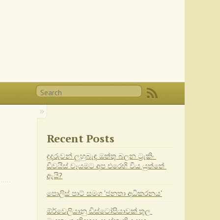
Recent Posts
දූදරුවන් ලුහුබැඳ ඔත්තු බලන ට්‍රැකිං 
ඩිවයිස් වෑයමට අප එරෙහි විය යුත්තේ 
ඇයි?
පොලිස් පාට් සමග 'ජනතා අධිකරනය'
ඕර්වෙලියානු ඩිස්ටෝපියාවක් තුල 