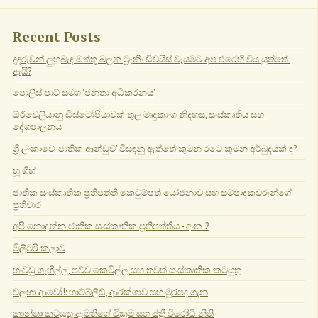
Recent Posts
දූදරුවන් ලුහුබැඳ ඔත්තු බලන ට්‍රැකිං ඩිවයිස් වෑයමට අප එරෙහි විය යුත්තේ 
ඇයි?
පොලිස් පාට් සමග 'ජනතා අධිකරනය'
ඕර්වෙලියානු ඩිස්ටෝපියාවක් තුල මෘදුකාංග නිදහස, සංස්කෘතිය සහ 
දේශපාලනය
ශ්‍රී ලංකාවේ 'ජාතික ආන්ඩුව' විසඳනු ඇත්තේ කුමන රටේ කුමන අර්බුදයක් ද?
හූ ශිහ්
ජාතික සංස්කෘතික ප්‍රතිපත්ති කෙටුම්පත් යෝජනාව සහ සම්පාදකවරුන්ගේ 
ප්‍රතිචාර
අපි නොදන්න ජාතික සංස්කෘතික ප්‍රතිපත්තිය - අංක 2
මිලිටරි කලාව
හංවඩු ගැහිල්ල, පච්ච කෙටිල්ල සහ තවත් සංස්කෘතික කටයුතු
වලහා ආවෝ!: හාට්බ්ලීඩ්, ආරක්ශාව සහ මුරපද ගැන
කාන්තා කටයුතු ඇමතිගේ වික්‍රම සහ ස්ත්‍රී විරෝධී නීති