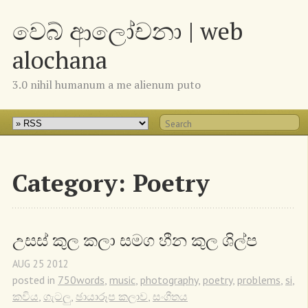
වෙබ් ආලෝචනා | web
alochana
3.0 nihil humanum a me alienum puto
Category: Poetry
උසස් කුල කලා සමග හීන කුල ශිල්ප
AUG
25
2012
posted in
750words
,
music
,
photography
,
poetry
,
problems
,
si
,
කවිය
,
ගැටලු
,
ඡායාරූප කලාව
,
සංගීතය