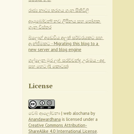
රාජ්‍ය නාට්‍ය තරගය ගැන සිතිවිලි
ආයුබෝවන්! නව ලිපිනය සහ පෝශක 
ගැන විස්තර
බ්ලොග් අඩෙවිය අලුත් සර්වරයකට සහ 
ඇන්ජිමකට - Migrating this blog to a 
new server and blog engine
ගල්ලෙන මුර ලා!: සරච්චන්ද්‍ර උරුමය - අද 
සහ හෙට (1 කොටස)
License
වෙබ් ආලෝචනා | web alochana
by
Anandawardhana
is licensed under a
Creative Commons Attribution-
ShareAlike 4.0 International License
.