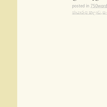
posted in
750word
ඡායාරූප කලාව
,
ස