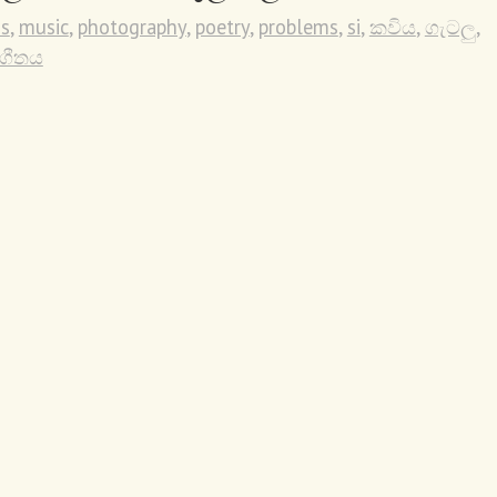
s
,
music
,
photography
,
poetry
,
problems
,
si
,
කවිය
,
ගැටලු
,
ංගීතය