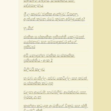
මෘදුකාංග නිදහස, සංස්කෘතිය සහ 
දේශපාලනය
ශ්‍රී ලංකාවේ 'ජාතික ආන්ඩුව' විසඳනු 
ඇත්තේ කුමන රටේ කුමන අර්බුදයක් ද?
හූ ශිහ්
ජාතික සංස්කෘතික ප්‍රතිපත්ති කෙටුම්පත් 
යෝජනාව සහ සම්පාදකවරුන්ගේ 
ප්‍රතිචාර
අපි නොදන්න ජාතික සංස්කෘතික 
ප්‍රතිපත්තිය - අංක 2
මිලිටරි කලාව
හංවඩු ගැහිල්ල, පච්ච කෙටිල්ල සහ තවත් 
සංස්කෘතික කටයුතු
වලහා ආවෝ!: හාට්බ්ලීඩ්, ආරක්ශාව සහ 
මුරපද ගැන
කාන්තා කටයුතු ඇමතිගේ වික්‍රම සහ ස්ත්‍රී 
විරෝධී නීති