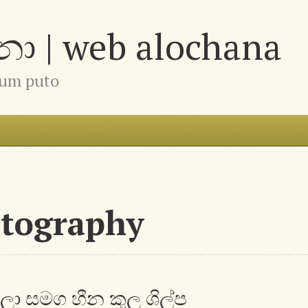
 | web alochana
num puto
otography
ලා සමග හීන කුල ශිල්ප