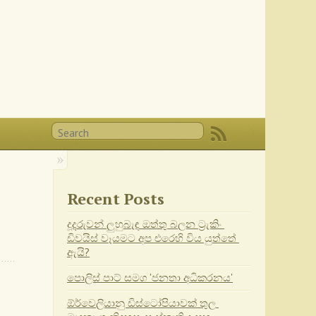
Recent Posts
දූදරුවන් ලුහුබැඳ ඔත්තු බලන ට්‍රැකිං 
ඩිවයිස් වෑයමට අප එරෙහි විය යුත්තේ 
ඇයි?
පොලිස් පාට් සමග 'ජනතා අධිකරනය'
ඕර්වෙලියානු ඩිස්ටෝපියාවක් තුල 