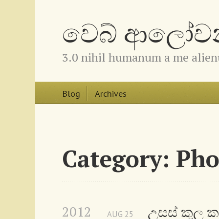
වෙබ් ආලෝචනා
3.0 nihil humanum a me alie
Blog
Archives
Category: Ph
2012
උසස් කුල ක
AUG
25