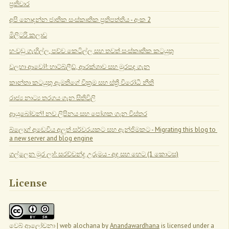
ප්‍රතිචාර
අපි නොදන්න ජාතික සංස්කෘතික ප්‍රතිපත්තිය - අංක 2
මිලිටරි කලාව
හංවඩු ගැහිල්ල, පච්ච කෙටිල්ල සහ තවත් සංස්කෘතික කටයුතු
වලහා ආවෝ!: හාට්බ්ලීඩ්, ආරක්ශාව සහ මුරපද ගැන
කාන්තා කටයුතු ඇමතිගේ වික්‍රම සහ ස්ත්‍රී විරෝධී නීති
රාජ්‍ය නාට්‍ය තරගය ගැන සිතිවිලි
ආයුබෝවන්! නව ලිපිනය සහ පෝශක ගැන විස්තර
බ්ලොග් අඩෙවිය අලුත් සර්වරයකට සහ ඇන්ජිමකට - Migrating this blog to 
a new server and blog engine
ගල්ලෙන මුර ලා!: සරච්චන්ද්‍ර උරුමය - අද සහ හෙට (1 කොටස)
License
වෙබ් ආලෝචනා | web alochana
by
Anandawardhana
is licensed under a