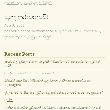
ප්‍රසංග කලා
,
වැඩමුලු
,
වැඩමුළු
සුහද ආරාධනයයි!
AUG
08
2011
posted in
dance
,
performance
,
si
,
අභිවාහ්‍ය කලා
,
නර්තනය
,
ප්‍රසංග කලා
,
වැඩමුලු
,
වැඩමුළු
Recent Posts
දූදරුවන් ලුහුබැඳ ඔත්තු බලන ට්‍රැකිං ඩිවයිස් වෑයමට අප එරෙහි විය යුත්තේ 
ඇයි?
පොලිස් පාට් සමග 'ජනතා අධිකරනය'
ඕර්වෙලියානු ඩිස්ටෝපියාවක් තුල මෘදුකාංග නිදහස, සංස්කෘතිය සහ 
දේශපාලනය
ශ්‍රී ලංකාවේ 'ජාතික ආන්ඩුව' විසඳනු ඇත්තේ කුමන රටේ කුමන අර්බුදයක් ද?
හූ ශිහ්
ජාතික සංස්කෘතික ප්‍රතිපත්ති කෙටුම්පත් යෝජනාව සහ සම්පාදකවරුන්ගේ 