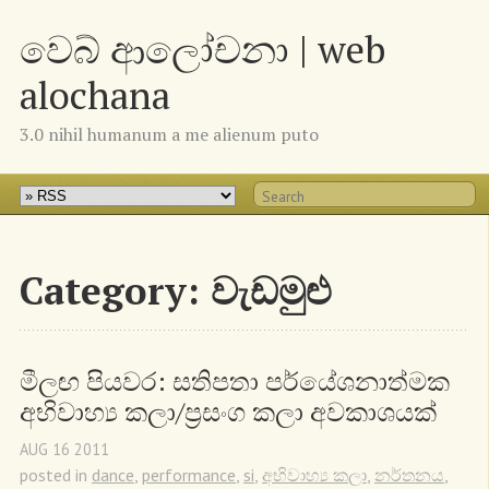
වෙබ් ආලෝචනා | web
alochana
3.0 nihil humanum a me alienum puto
Category: වැඩමුළු
මීලඟ පියවර: සතිපතා පර්යේශනාත්මක 
අභිවාහ්‍ය කලා/ප්‍රසංග කලා අවකාශයක්
AUG
16
2011
posted in
dance
,
performance
,
si
,
අභිවාහ්‍ය කලා
,
නර්තනය
,