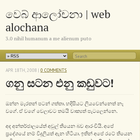
වෙබ් ආලෝචනා | web
alochana
3.0 nihil humanum a me alienum puto
APR 18
TH
, 2008
|
0 COMMENTS
ගනු සටන එනු කඩුවට!
ඔන්න මැරතන් පටන් ගත්තා. හදිසියට ලියවෙන්නෙත් නෑ
වගේ. ඒ වගේ වෙලාවට තමයි වාක්‍යත් පැටලෙන්නෙ.
අද අන්තර්ජාලයේත් අවුල් තියෙන බව ආරංචියි. අපේ
ප්‍රදේශයේ නම් විදුලියත් ඇන හිටියා. ඉතින් අපේ රටේ තියෙන