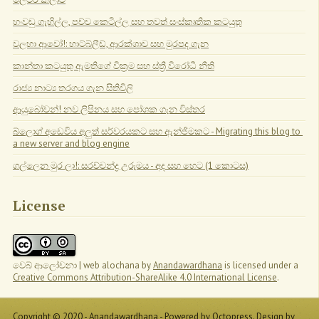
හංවඩු ගැහිල්ල, පච්ච කෙටිල්ල සහ තවත් සංස්කෘතික කටයුතු
වලහා ආවෝ!: හාට්බ්ලීඩ්, ආරක්ශාව සහ මුරපද ගැන
කාන්තා කටයුතු ඇමතිගේ වික්‍රම සහ ස්ත්‍රී විරෝධී නීති
රාජ්‍ය නාට්‍ය තරගය ගැන සිතිවිලි
ආයුබෝවන්! නව ලිපිනය සහ පෝශක ගැන විස්තර
බ්ලොග් අඩෙවිය අලුත් සර්වරයකට සහ ඇන්ජිමකට - Migrating this blog to 
a new server and blog engine
ගල්ලෙන මුර ලා!: සරච්චන්ද්‍ර උරුමය - අද සහ හෙට (1 කොටස)
License
වෙබ් ආලෝචනා | web alochana
by
Anandawardhana
is licensed under a
Creative Commons Attribution-ShareAlike 4.0 International License
.
Copyright © 2020 - Anandawardhana -
Powered by
Octopress
. Design by