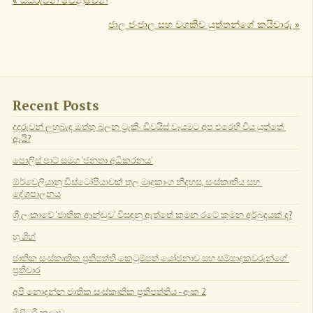
« යසරුවන් වෙනුවෙන්
ජාල ජංජාල සහ වගකිව යුත්තන්ගේ කයිවාරු »
Recent Posts
දූදරුවන් ලුහුබැඳ ඔත්තු බලන ට්‍රැකිං ඩිවයිස් වෑයමට අප එරෙහි විය යුත්තේ 
ඇයි?
පොලිස් පාට් සමග 'ජනතා අධිකරනය'
ඕර්වෙලියානු ඩිස්ටෝපියාවක් තුල මෘදුකාංග නිදහස, සංස්කෘතිය සහ 
දේශපාලනය
ශ්‍රී ලංකාවේ 'ජාතික ආන්ඩුව' විසඳනු ඇත්තේ කුමන රටේ කුමන අර්බුදයක් ද?
හූ ශිහ්
ජාතික සංස්කෘතික ප්‍රතිපත්ති කෙටුම්පත් යෝජනාව සහ සම්පාදකවරුන්ගේ 
ප්‍රතිචාර
අපි නොදන්න ජාතික සංස්කෘතික ප්‍රතිපත්තිය - අංක 2
මිලිටරි කලාව