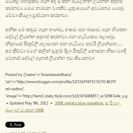
යටිතල පහසුකම් ගැන අද රෑ කන පැලෙන්න ලියන්න අදහස්
කරනවා. මෙය නරඹන වගකිව යුතු අයගේ අවධානය යොමු
වේවා කියලා ප්‍රාර්ථනා කරනවා.
අනික මේ කඩුව ගැන භාශාව, භෂාව සහ බාසාව ගැන හිතෙන
දේවල් ලියන්න අදහස් කරනවා. එන හැටියකට බලාගමු.
නිදහසේ සිතුවිලි ගලාගෙන එන හැටියට තමයි ලියන්නෙ….
අර කිව්වා වගේ කලින් දැනුම් දීලා සිතුවිලි නොඑන නිසා මගදී
වෙනස් දේවල් ගැනත් ලියන්න ඉඩ තියෙනවා
Posted by
{"name"=>"Anandawardhana",
"url"=>"http://www.blogger.com/profile/10726394732767354829?
rel=author",
"image"=>"http://farm1.static.flickr.com/163/433688837_ec30987a4e_o.jpg"
Updated May 9
th
, 2012
2008 sinhala blog marathon
,
si
,
සිංහල 
බ්ලොග් මැරතන් 2008