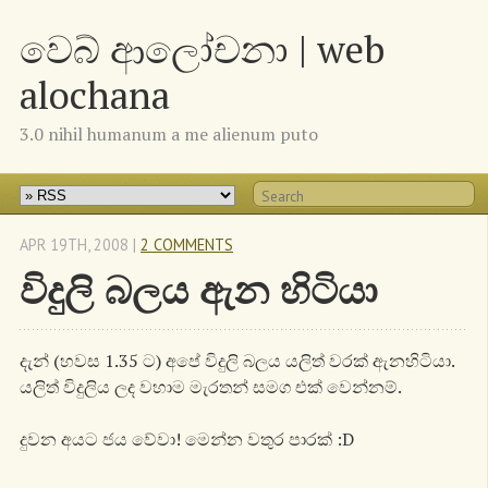
වෙබ් ආලෝචනා | web
alochana
3.0 nihil humanum a me alienum puto
APR 19
TH
, 2008
|
2 COMMENTS
විදුලි බලය ඇන හිටියා
දැන් (හවස 1.35 ට) අපේ විදුලි බලය යලිත් වරක් ඇනහිටියා.
යලිත් විදුලිය ලද වහාම මැරතන් සමග එක් වෙන්නම්.
දුවන අයට ජය වේවා! මෙන්න වතුර පාරක් :D