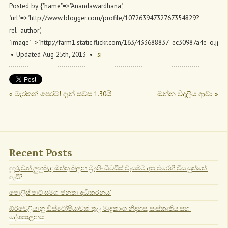
Posted by
{"name"=>"Anandawardhana",
"url"=>"http://www.blogger.com/profile/10726394732767354829?
rel=author",
"image"=>"http://farm1.static.flickr.com/163/433688837_ec30987a4e_o.jpg"
Updated Aug 25
th
, 2013
si
« මැරතන් පෙරට! දැන් සවස 1.30යි
ඔන්න විදුලිය ආවා »
Recent Posts
දූදරුවන් ලුහුබැඳ ඔත්තු බලන ට්‍රැකිං ඩිවයිස් වෑයමට අප එරෙහි විය යුත්තේ 
ඇයි?
පොලිස් පාට් සමග 'ජනතා අධිකරනය'
ඕර්වෙලියානු ඩිස්ටෝපියාවක් තුල මෘදුකාංග නිදහස, සංස්කෘතිය සහ 
දේශපාලනය