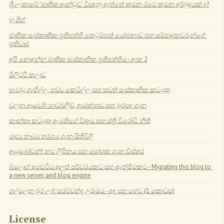
ශ්‍රී ලංකාවේ 'ජාතික ආන්ඩුව' විසඳනු ඇත්තේ කුමන රටේ කුමන අර්බුදයක් ද?
හූ ශිහ්
ජාතික සංස්කෘතික ප්‍රතිපත්ති කෙටුම්පත් යෝජනාව සහ සම්පාදකවරුන්ගේ 
ප්‍රතිචාර
අපි නොදන්න ජාතික සංස්කෘතික ප්‍රතිපත්තිය - අංක 2
මිලිටරි කලාව
හංවඩු ගැහිල්ල, පච්ච කෙටිල්ල සහ තවත් සංස්කෘතික කටයුතු
වලහා ආවෝ!: හාට්බ්ලීඩ්, ආරක්ශාව සහ මුරපද ගැන
කාන්තා කටයුතු ඇමතිගේ වික්‍රම සහ ස්ත්‍රී විරෝධී නීති
රාජ්‍ය නාට්‍ය තරගය ගැන සිතිවිලි
ආයුබෝවන්! නව ලිපිනය සහ පෝශක ගැන විස්තර
බ්ලොග් අඩෙවිය අලුත් සර්වරයකට සහ ඇන්ජිමකට - Migrating this blog to 
a new server and blog engine
ගල්ලෙන මුර ලා!: සරච්චන්ද්‍ර උරුමය - අද සහ හෙට (1 කොටස)
License