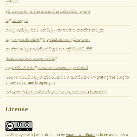
ප්‍රතිචාර
අපි නොදන්න ජාතික සංස්කෘතික ප්‍රතිපත්තිය - අංක 2
මිලිටරි කලාව
හංවඩු ගැහිල්ල, පච්ච කෙටිල්ල සහ තවත් සංස්කෘතික කටයුතු
වලහා ආවෝ!: හාට්බ්ලීඩ්, ආරක්ශාව සහ මුරපද ගැන
කාන්තා කටයුතු ඇමතිගේ වික්‍රම සහ ස්ත්‍රී විරෝධී නීති
රාජ්‍ය නාට්‍ය තරගය ගැන සිතිවිලි
ආයුබෝවන්! නව ලිපිනය සහ පෝශක ගැන විස්තර
බ්ලොග් අඩෙවිය අලුත් සර්වරයකට සහ ඇන්ජිමකට - Migrating this blog to 
a new server and blog engine
ගල්ලෙන මුර ලා!: සරච්චන්ද්‍ර උරුමය - අද සහ හෙට (1 කොටස)
License
වෙබ් ආලෝචනා | web alochana
by
Anandawardhana
is licensed under a