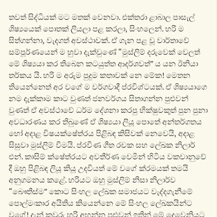
තවත් සිද්ධියක් මට මතක් වෙනවා. එක්තරා ළාබාල පාසැල්
ශිෂ්‍යයෙක් පොතක් ලියලා පළ කරලා, සිංහලෙන්. හරි ම
සිත්ගන්නා, වැදගත් අවස්ථාවක්. ඒ ගැන පළ වූ වාර්තාවේ
සම්පූර්ණයෙන් ම හුවා දැක්වුණේ “මුස්ලිම් දරුවෙක් වෙලත්
මේ ශිෂ්‍යයා කර තිබෙන කටයුත්ත ආදර්ශවත්” ය යන ඊනියා
තර්කය යි. හරි ම අරුම පුදුම කතාවක් නෙ මේක! මෙතන
තියෙන්නෙත් අර වගේ ම වර්ගවාදී ප්රවිශ්ටයක්. ඒ ශිෂ්‍යයාගෙ
නම දැක්කාම කාට වුණත් ජනවර්ගය සිතාගන්න පුළුවන්
වුණත් ඒ අවස්ථාවේ ධර්ම දේශනා කරපු භික්ෂුවකුත් පුන පුනා
අවධාරණය කර තිබුණේ ඒ ශිෂ්‍යයා ලියූ පො‍තේ අන්තර්ගතය
හෝ අදාළ විෂයක්ෂේත්රය පිළිබඳ කිසිවක් නෙවෙයි, අදාළ
සිසුවා මුස්ලිම් වීමයි. ප්රවීණ ගීත රචක සහ ලේඛක නිලාර්
එන්. කාසිම් ක්ෂේත්රයට අවතීර්ණ වෙමින් හිටිය වකවානුවේ
දී ඔහු පිළිබඳ ලියූ කියූ උදවියත් මේ වගේ ක්රමයක් තමයි
අනුගමනය කළේ. හරියට ඔහු මුස්ලිම් නිසා නිලාර්ව
“බෞතීස්ම” කොට සිංහල ලේඛක සමාජයට වැද්දගැනීමේ
පොල්මඃකාර අයිතිය කියෙන්නෙ මේ සිංහල ලේඛකයින්ට
වගේ! දැන් කවුරු හරි අහන්න පුළුවන් ඉතින් මේ දෙවෙනියට