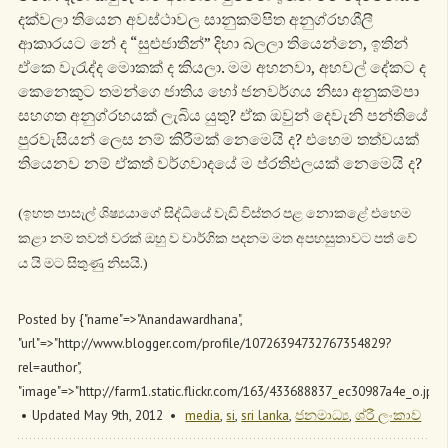
දක්වලා තියෙන අවස්ථාවල සානුකම්පිත අනුග්රහශීලී
ආකාරයට නේ ද “සුළුජාතීන්” දිහා බලලා තියෙන්නෙ, ඉතින්
ඒකෙ වැරැද්ද මොකක් ද කියලා. මම අහනවා, අහවල් දේකට ද
කෙනෙකුට තමන්ගෙ ජාතිය හෝ ජනවර්ගය නිසා අනුකම්පා
සහගත අනුග්රහයක් ලැබිය යුතු? ඒක ඔවුන් දෙවැනි පන්තියේ
පුරවැසියන් ලෙස නම් කිරීමක් නෙමෙයි ද? එහෙම තත්වයක්
තියෙනව නම් ඒකත් වර්ගවාදයේ ම ප්රතිඵලයක් නෙමෙයි ද?
(ඉහත පාසැල් ශිෂ්‍යයාගේ සිද්ධියේ වැඩි විස්තර පළ නොකළේ එහෙම
කළා නම් තවත් වරක් ඔහු ව වාර්ගික පදනම මත අපහසුතාවට පත් වේ
ය යි මට සිතුණු නිසයි.)
Posted by
{"name"=>"Anandawardhana",
"url"=>"http://www.blogger.com/profile/10726394732767354829?
rel=author",
"image"=>"http://farm1.static.flickr.com/163/433688837_ec30987a4e_o.jpg"
Updated May 9
th
, 2012
media
,
si
,
sri lanka
,
ජනමාධ්‍ය
,
ශ්රී ලංකාව