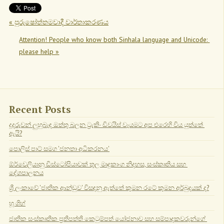
« පුරුෂෝත්තමවාදී වාර්තාකරණය
Attention! People who know both Sinhala language and Unicode: 
please help »
Recent Posts
දූදරුවන් ලුහුබැඳ ඔත්තු බලන ට්‍රැකිං ඩිවයිස් වෑයමට අප එරෙහි විය යුත්තේ 
ඇයි?
පොලිස් පාට් සමග 'ජනතා අධිකරනය'
ඕර්වෙලියානු ඩිස්ටෝපියාවක් තුල මෘදුකාංග නිදහස, සංස්කෘතිය සහ 
දේශපාලනය
ශ්‍රී ලංකාවේ 'ජාතික ආන්ඩුව' විසඳනු ඇත්තේ කුමන රටේ කුමන අර්බුදයක් ද?
හූ ශිහ්
ජාතික සංස්කෘතික ප්‍රතිපත්ති කෙටුම්පත් යෝජනාව සහ සම්පාදකවරුන්ගේ 