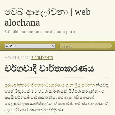
වෙබ් ආලෝචනා | web
alochana
3.0 nihil humanum a me alienum puto
MAY 6
TH
, 2007
|
3 COMMENTS
වර්ගවාදී වාර්තාකරණය
පුරුෂෝත්තමවාදී ජනමාධ්‍යකරණය ගැන ලියූ සටහන
කියවපු
මගේ මිතුරෙක් මට තවත් කාරණයක් සිහිපත් කර දුන්නා. ඒ
තමයි වර්ගවාදී වාර්තාකරණය. මේ ගැන අපි බොහෝ
වෙලාවට ඉතා කණස්සල්ලෙන් සාකච්ඡා කර තිබෙන නිසා ඒ
ගැන අපි අතර එකඟතාවක් තිබුණා.