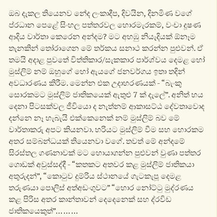
ඔබ දැකල තියෙනව නේද ලංකාදීප, දිවයින, දිනමිණ වගේ
ප්රධාන පෙළේ සිංහල පත්තරවල හොරමැරකම්, වංචා දූෂණ
ආදිය වාර්තා කෙරෙන අන්දම? මට අහඹු නියැදියක් ඕනෑම
තැනකින් තෝරාගෙන මේ තර්කය සනාථ කරන්න පුළුවන්. ඒ
තමයි අදාළ පුවතේ විත්තිකාර/සැකකාර පාර්ශ්වය දෙමළ හෝ
මුස්ලිම් නම් ඔහුගේ හෝ ඇයගේ ජනවර්ගය ඉතා තදින්
අවධාරණය කිරීම. මෙන්න එක උදාහරණයක් - “බැංකු
සොරකමට මුස්ලිම් ජාතිකයෙක් ඇතුළු 7 ක් දැලේ”. අනිත් හය
දෙනා පිටසක්වල ජීවියො ද නැත්නම් ආකාසට්ඨ දේවතාවොද
දන්නෙ නෑ හැබැයි එක්කෙනෙක් නම් මුස්ලිම් බව මේ
වාර්තාකරු අපට කියනවා. හරියට මුස්ලිම් වීම සහ හොරකම
අතර සම්බන්ධයක් තියෙනවා වගේ. තවත් මේ අන්දමේ
සිරස්තල ගණනාවක් මට හොයාගන්න පුළුවන් වුණා පත්තර
ගොඩක් අවුස්සද්දී - “කතකට අතවර කළ මුස්ලිම් ජාතිකයා
අතුරුදන්”, “කොටුව දුම්රිය ස්ථානයේ ගැටකැපූ දෙමළ
තරුණයා පොලිස් අත්අඩංගුවට” “හොර නෝට්ටු මුද්රණය
කළ පිරිස අතර කාන්තාවන් දෙදෙනෙක් සහ ද්රවිඩ
ජාතිකයෙකුත්”… … …